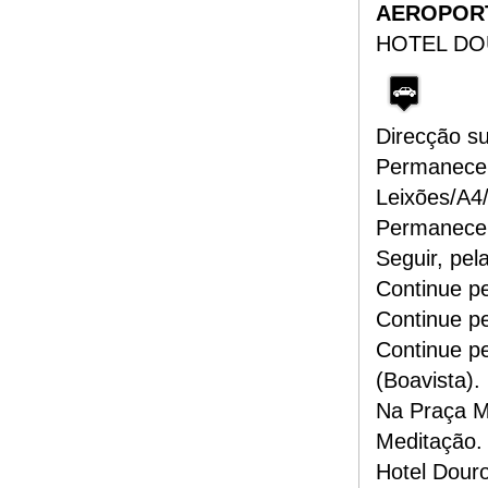
AEROPORT
HOTEL D
Direcção s
Permanecer
Leixões/A4
Permanecer 
Seguir, pel
Continue pe
Continue pe
Continue p
(Boavista).
Na Praça Mo
Meditação.
Hotel Dour