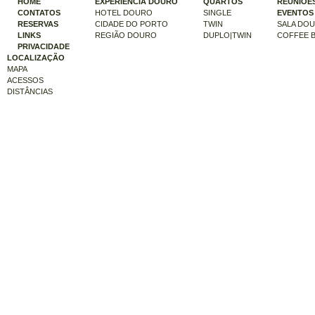
HOME
EXPERIÊNCIA DOURO
QUARTOS
REUNIÕES
CONTATOS
HOTEL DOURO
SINGLE
EVENTOS
RESERVAS
CIDADE DO PORTO
TWIN
SALA DO
LINKS
REGIÃO DOURO
DUPLO|TWIN
COFFEE 
PRIVACIDADE
LOCALIZAÇÃO
MAPA
ACESSOS
DISTÂNCIAS