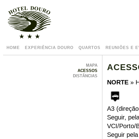
HOME
EXPERIÊNCIA DOURO
QUARTOS
REUNIÕES E 
ACESS
MAPA
ACESSOS
DISTÂNCIAS
NORTE
» 
A3 (direção
Seguir, pel
VCI/Porto/B
Seguir pela